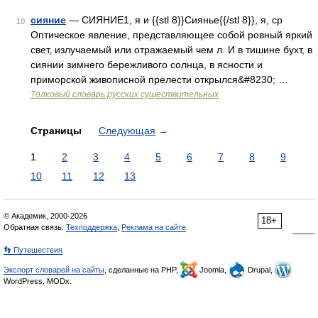
сияние
— СИЯНИЕ1, я и {{stl 8}}Сиянье{{/stl 8}}, я, ср
10
Оптическое явление, представляющее собой ровный яркий
свет, излучаемый или отражаемый чем л. И в тишине бухт, в
сиянии зимнего бережливого солнца, в ясности и
приморской живописной прелести открылся&#8230; …
Толковый словарь русских существительных
Страницы
Следующая
→
1
2
3
4
5
6
7
8
9
10
11
12
13
© Академик, 2000-2026
18+
Обратная связь:
Техподдержка
,
Реклама на сайте
👣 Путешествия
Экспорт словарей на сайты
, сделанные на PHP,
Joomla,
Drupal,
WordPress, MODx.