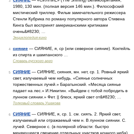
СИЯНИЕ
— «СИЯНИЕ» (The Shining) Великобритания,
3
1980, 130 мин. (полная версия 146 мин.). Философский
мистический триллер. Фильм замечательного режиссера
Стенли Кубрика по роману популярного автора Стивена
Кинга был воспринят американскими критиками
очень&#8230; …
Энциклопедия кино
сияние
— СИЯНИЕ, я, ср (или северное сияние). Коктейль
4
из спирта и шампанского …
Словарь русского арго
СИЯНИЕ
— СИЯНИЕ, сияния, мн. нет, ср. 1. Ровный яркий
5
свет, излучаемый чем нибудь. «Сиянье солнечных
торжественных лучей.» Баратынский. «Месяца сиянье
падает на лес.» И.Никитин. «Выйдем с тобой побродить в
лунном сиянии.» Фет. || блеск, яркий свет от&#8230; …
Толковый словарь Ушакова
СИЯНИЕ
— СИЯНИЕ, я, ср. 1. см. сиять. 2. Яркий свет,
6
излучаемый или отражаемый чем н. В лунном сиянии. С.
лучей. Северное с. (в полярной области: быстро
меняющееся свечение отдельных участков ночного неба).