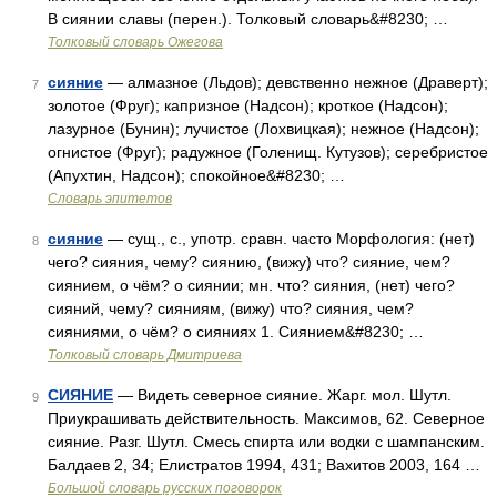
В сиянии славы (перен.). Толковый словарь&#8230; …
Толковый словарь Ожегова
сияние
— алмазное (Льдов); девственно нежное (Драверт);
7
золотое (Фруг); капризное (Надсон); кроткое (Надсон);
лазурное (Бунин); лучистое (Лохвицкая); нежное (Надсон);
огнистое (Фруг); радужное (Голенищ. Кутузов); серебристое
(Апухтин, Надсон); спокойное&#8230; …
Словарь эпитетов
сияние
— сущ., с., употр. сравн. часто Морфология: (нет)
8
чего? сияния, чему? сиянию, (вижу) что? сияние, чем?
сиянием, о чём? о сиянии; мн. что? сияния, (нет) чего?
сияний, чему? сияниям, (вижу) что? сияния, чем?
сияниями, о чём? о сияниях 1. Сиянием&#8230; …
Толковый словарь Дмитриева
СИЯНИЕ
— Видеть северное сияние. Жарг. мол. Шутл.
9
Приукрашивать действительность. Максимов, 62. Северное
сияние. Разг. Шутл. Смесь спирта или водки с шампанским.
Балдаев 2, 34; Елистратов 1994, 431; Вахитов 2003, 164 …
Большой словарь русских поговорок